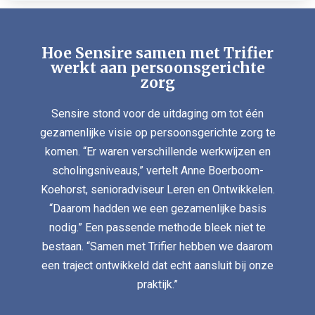
Hoe Sensire samen met Trifier
werkt aan persoonsgerichte
zorg
Sensire stond voor de uitdaging om tot één
gezamenlijke visie op persoonsgerichte zorg te
Lees verder
komen. “Er waren verschillende werkwijzen en
scholingsniveaus,” vertelt Anne Boerboom-
Klik op de knop om het verhaal verder te lezen.
Koehorst, senioradviseur Leren en Ontwikkelen.
Nieuwsgierig geworden?
“Daarom hadden we een gezamenlijke basis
nodig.” Een passende methode bleek niet te
bestaan. “Samen met Trifier hebben we daarom
een traject ontwikkeld dat echt aansluit bij onze
praktijk.”